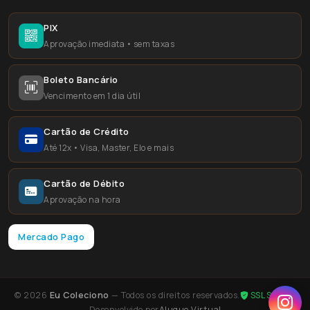
PIX
Aprovação imediata • sem taxas
Boleto Bancário
Vencimento em 1 dia útil
Cartão de Crédito
Até 12x • Visa, Master, Elo e mais
Cartão de Débito
Aprovação na hora
Mercado Pago
© 2026
Eu Coleciono
— Todos os direitos reservados.
SSL Seguro
Desenvolvido por
Alugue Virtual