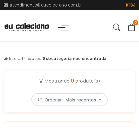
atendimento@eucoleciono.com.br
0
Início
/
Produtos
/
Subcategoria não encontrada
0
Mostrando
produto(s)
Ordenar:
Mais recentes